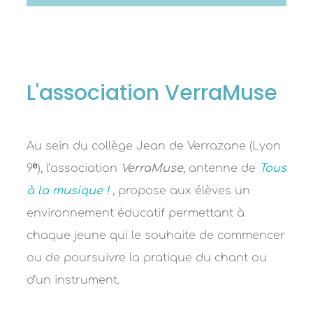
PLAY
MUTE
SETTINGS
ENTER
L'association VerraMuse
Au sein du collège Jean de Verrazane (Lyon
e
9
), l’association
VerraMuse
, antenne de
Tous
à la musique !
, propose aux élèves un
environnement éducatif permettant à
chaque jeune qui le souhaite de commencer
ou de poursuivre la pratique du chant ou
d’un instrument.